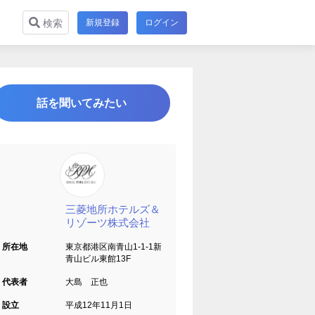
新規登録
ログイン
検索
話を聞いてみたい
三菱地所ホテルズ＆
リゾーツ株式会社
所在地
東京都港区南青山1-1-1新
青山ビル東館13F
代表者
大島 正也
設立
平成12年11月1日