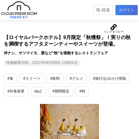
検索
ログイン
【ロイヤルパークホテル】9月限定「秋穫祭」！実りの秋
を満喫するアフタヌーンティーやスイーツが登場。
洋ナシ、サツマイモ、栗など“秋”を堪能するレストランフェア
情報解禁日時：2022年08月09日 11時00分
#食
#スイーツ
#飲料
#グルメ
#旅行/お出かけ情報
#外食産業
#期間限定
#秋
#toC