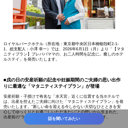
ロイヤルパークホテル（所在地：東京都中央区日本橋蛎殻町2-1-
1、総支配人：小澤 幸一）では、2026年6月1日（月）より「【マタ
ニティプラン】プレパパママの、お二人時間を記念に。癒しのホテ
ルステイ」を発売いたします。
■戌の日の安産祈願の記念や妊娠期間のご夫婦の思い出作
りに最適な「マタニティステイプラン」が登場
安産祈願・子授けで有名な「水天宮」近くに位置する当ホテルで
は、出産を控えたご夫婦に向けた「マタニティステイプラン」を発
売いたします。“新しい命を迎える今しかない大切なひとときを安
心してゆっくりとお過ごしいただきたい”との想いから生まれた、
出産前の“ラストおふたりステイ”を叶える特別プランです。
話を聞いてみたい