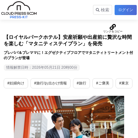
検索
ログイン
【ロイヤルパークホテル】安産祈願や出産前に贅沢な時間
を楽しむ「マタニティステイプラン」を発売
プレパパ＆プレママに！エグゼクティブフロアでマタニティトリートメント付
のプランが登場
情報解禁日時：2026年05月21日 20時00分
#妊婦向け
#旅行/お出かけ情報
#旅行
#ご褒美
#東京