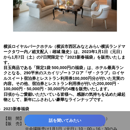
横浜ロイヤルパークホテル（横浜市西区みなとみらい横浜ランドマ
ークタワー内／総支配人：雄城 隆史）は、2023年1月1日（元日）
から1月7日（土）の7日間限定で「2023新春福袋」を販売いたしま
す。
目玉商品である「限定1袋 500,000円の福袋」は、ホテル最高ラン
クとなる、290平米のスカイリゾートフロア「ザ・クラブ」ロイヤ
ルスイート宿泊券とレストラン利用券100,000円分が付いた充実の
内容。その他、宿泊券とレストラン利用券が付いた200,000円・
100,000円・50,000円・30,000円の4種を販売いたします。
日頃からご愛顧いただいている皆様へ、感謝の気持ちを込めた縁起
物として、新年にふさわしい豪華なラインナップです。
2023新春福袋
【期 間】 2023年1月1日（元日）10：00～1月7日（土）
話を聞いてみたい
【販 売】 ■会場販売 宴会棟2階 イベントコーナー受付
※会場販売は1月1日（元日）10：00～16：30のみ