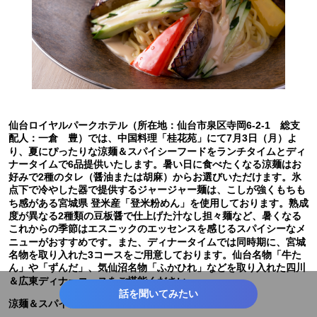
仙台ロイヤルパークホテル（所在地：仙台市泉区寺岡6-2-1 総支
配人：一倉 豊）では、中国料理「桂花苑」にて7月3日（月）よ
り、夏にぴったりな涼麺＆スパイシーフードをランチタイムとディ
ナータイムで6品提供いたします。暑い日に食べたくなる涼麺はお
好みで2種のタレ（醤油または胡麻）からお選びいただけます。氷
点下で冷やした器で提供するジャージャー麺は、こしが強くもちも
ち感がある宮城県 登米産「登米粉めん」を使用しております。熟成
度が異なる2種類の豆板醤で仕上げた汁なし担々麺など、暑くなる
これからの季節はエスニックのエッセンスを感じるスパイシーなメ
ニューがおすすめです。また、ディナータイムでは同時期に、宮城
名物を取り入れた3コースをご用意しております。仙台名物「牛た
ん」や「ずんだ」、気仙沼名物「ふかひれ」などを取り入れた四川
＆広東ディナーコースをご堪能ください。
話を聞いてみたい
涼麺＆スパイシーフード