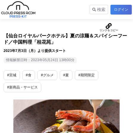
検索
ログイン
【仙台ロイヤルパークホテル】夏の涼麺＆スパイシーフー
ド／中国料理「桂花苑」
2023年7月3日（月）より提供スタート
情報解禁日時：2023年05月24日 13時00分
#宮城
#食
#グルメ
#夏
#期間限定
#新商品・サービス