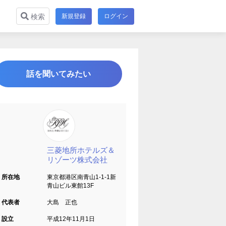
新規登録
ログイン
検索
話を聞いてみたい
三菱地所ホテルズ＆
リゾーツ株式会社
所在地
東京都港区南青山1-1-1新
青山ビル東館13F
代表者
大島 正也
設立
平成12年11月1日