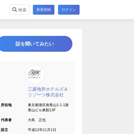
新規登録
ログイン
検索
話を聞いてみたい
三菱地所ホテルズ＆
リゾーツ株式会社
所在地
東京都港区南青山1-1-1新
青山ビル東館13F
代表者
大島 正也
設立
平成12年11月1日