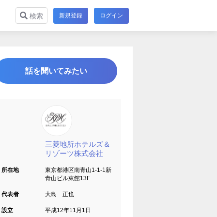
新規登録
ログイン
検索
話を聞いてみたい
三菱地所ホテルズ＆
リゾーツ株式会社
所在地
東京都港区南青山1-1-1新
青山ビル東館13F
代表者
大島 正也
設立
平成12年11月1日