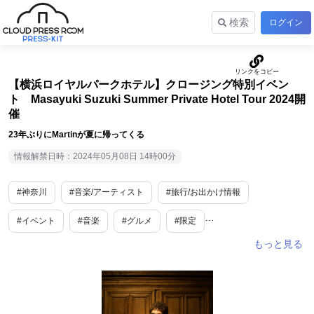
検索
ログイン
【横浜ロイヤルパークホテル】クロージング特別イベン
ト Masayuki Suzuki Summer Private Hotel Tour 2024開
催
23年ぶりにMartinが夏に帰ってくる
情報解禁日時：2024年05月08日 14時00分
#神奈川
#音楽/アーティスト
#旅行/お出かけ情報
#イベント
#音楽
#グルメ
#限定
#エンターテインメント/芸能
#夏