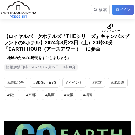
検索
ログイン
【ロイヤルパークホテルズ「THEシリーズ」キャンバスブ
ランドの8ホテル】2024年3月23日（土）20時30分
「EARTH HOUR（アースアワー ）」に参画
「地球のための1時間をすごしましょう」
情報解禁日時：2024年02月29日 11時00分
#環境保全
#SDGs・ESG
#イベント
#東京
#北海道
#愛知
#京都
#兵庫
#大阪
#福岡