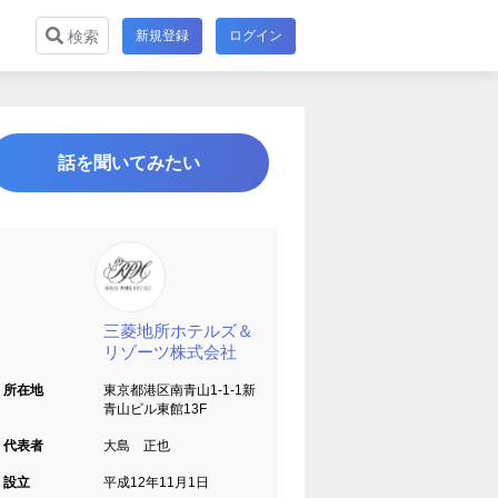
新規登録
ログイン
検索
話を聞いてみたい
三菱地所ホテルズ＆
リゾーツ株式会社
所在地
東京都港区南青山1-1-1新
青山ビル東館13F
代表者
大島 正也
設立
平成12年11月1日