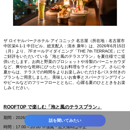
ザ ロイヤルパークホテル アイコニック 名古屋（所在地：名古屋市
中区栄4-1-1 中日ビル、総支配人：清水 康年）は、2026年6月15日
（月）より、7Fオールデイダイニング「THE 7th TERRACE」にて
ご好評をいただいている「泡と風のテラスプラン」を夏仕様でご提
供いたします。お肉と野菜のブロシェットや冷製のバーニャカウダ
など、爽やかな乾杯にぴったりなお料理をラインナップ。さらに今
夏からは、テラスでの時間をよりお楽しみいただけるパスタ付きの
プランもご用意しました。美味しいお食事とスパークリングワイン
やビールなどのフリーフローとともに、心躍る夏のひとときをお楽
しみください。
ROOFTOP で楽しむ「泡と風のテラスプラン」
期間：2026年6月15日（月）～2026年9月15日（火）
話を聞いてみたい
時間：17:00～20:00 ※強風・悪天候時は中止