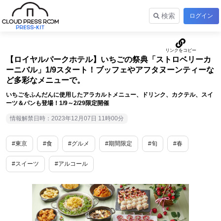
検索
ログイン
【ロイヤルパークホテル】いちごの祭典「ストロベリーカ
ーニバル」1/9スタート！ブッフェやアフタヌーンティーな
ど多彩なメニューで。
いちごをふんだんに使用したアラカルトメニュー、ドリンク、カクテル、スイ
ーツ＆パンも登場！1/9～2/29限定開催
情報解禁日時：2023年12月07日 11時00分
#東京
#食
#グルメ
#期間限定
#旬
#春
#スイーツ
#アルコール