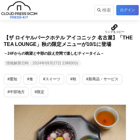
検索
ログイン
【ザ ロイヤルパークホテル アイコニック 名古屋】「THE
TEA LOUNGE」秋の限定メニューが10/1に登場
－24Fからの眺望と中部の設え空間で楽しむティータイム－
情報解禁日時：2024年09月27日 23時00分
#愛知
#食
#スイーツ
#秋
#新商品・サービス
#中部地方
#限定