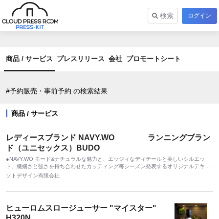
検索
ログイン
商品 / サービス
プレスリリース
会社
プロモートシート
#予約販売・事前予約 の検索結果
商品 / サービス
レディースブランド NAVY.WO ランニングブラン
ド（ユニセックス）BUDO
●NAVY.WO モード&ナチュラルな魅力と、エッジィなディテールと美しいシルエッ
ト。繊細さと強さを持ち合わせたカッティング毎シーズン発表するオリジナルテキス
タイルをはじめ独特な素材使いと色使いが特徴のレディースブランド ●BUDO（ブド
ソトデザイン有限会社
ー） 『このまま走り出せる』 『このまま会いに行ける』 街・山・道を行き交い、走
る事を自由に楽しむ方たちへ向けた、 日本のランニング&アウトドアウェアブラン
ド。
ヒューロムスロージューサー "マイスター"
H320N