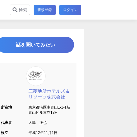
新規登録
ログイン
検索
話を聞いてみたい
三菱地所ホテルズ＆
リゾーツ株式会社
所在地
東京都港区南青山1-1-1新
青山ビル東館13F
代表者
大島 正也
設立
平成12年11月1日