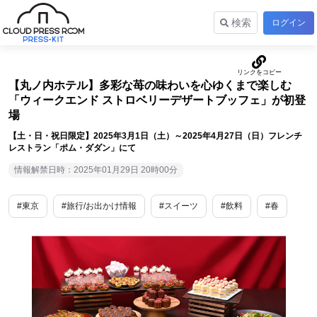
検索
ログイン
【丸ノ内ホテル】多彩な苺の味わいを心ゆくまで楽しむ
「ウィークエンド ストロベリーデザートブッフェ」が初登
場
【土・日・祝日限定】2025年3月1日（土）～2025年4月27日（日）フレンチ
レストラン「ポム・ダダン」にて
情報解禁日時：2025年01月29日 20時00分
#東京
#旅行/お出かけ情報
#スイーツ
#飲料
#春