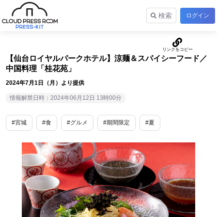
検索
ログイン
【仙台ロイヤルパークホテル】涼麺＆スパイシーフード／
中国料理「桂花苑」
2024年7月1日（月）より提供
情報解禁日時：2024年06月12日 13時00分
#宮城
#食
#グルメ
#期間限定
#夏