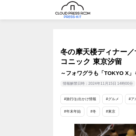
冬の摩天楼ディナー／
コニック 東京汐留
～フォワグラも「TOKYO X
情報解禁日時：2024年11月15日 14時00分
#旅行/お出かけ情報
#グルメ
#ア
#年末年始
#冬
#東京