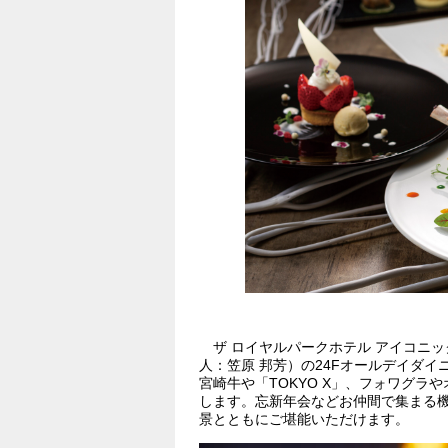
ザ ロイヤルパークホテル アイコニック
人：笠原 邦芳）の24Fオールデイダイ
宮崎牛や「TOKYO X」、フォワグ
します。忘新年会などお仲間で集まる
景とともにご堪能いただけます。