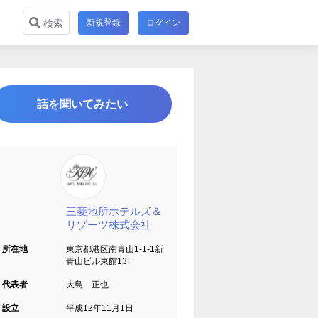
新規登録
ログイン
検索
話を聞いてみたい
三菱地所ホテルズ＆
リゾーツ株式会社
所在地
東京都港区南青山1-1-1新
青山ビル東館13F
代表者
大島 正也
設立
平成12年11月1日