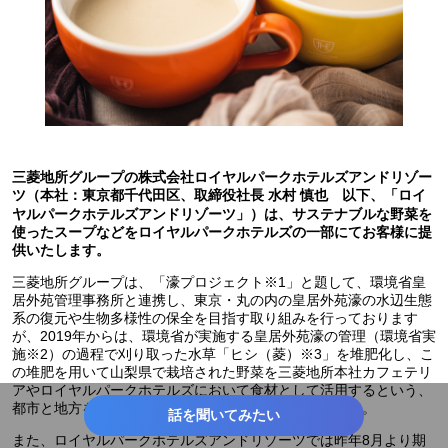
三菱地所グループの株式会社ロイヤルパークホテルズアンドリゾー
ツ（本社：東京都千代田区、取締役社長 水村 慎也 以下、「ロイ
ヤルパークホテルズアンドリゾーツ」）は、サステナブルな野菜を
使ったスープなどをロイヤルパークホテルズの一部にてお客様に提
供いたします。
三菱地所グループは、「濠プロジェクト※1」と題して、環境省皇
居外苑管理事務所と連携し、東京・丸の内の皇居外苑濠の水辺生態
系の復元や生物多様性の保全を目指す取り組みを行っております
が、2019年からは、環境省が実施する皇居外苑濠の管理（環境省実
施※2）の過程で刈り取った水草「ヒシ（菱）※3」を堆肥化し、こ
の堆肥を用いて山梨県で栽培された野菜を三菱地所本社カフェテリ
アやロイヤルパークホテルズにおいて食材として活用するという、
都市と地方をつなぐ資源循環の仕組みを構築しています。
話を聞いてみたい
また、ロイヤルパークホテルズアンドリゾーツでは昨年8月より期