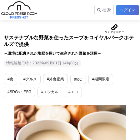
検索
ログイン
サステナブルな野菜を使ったスープをロイヤルパークホテ
ルズで提供
～環境に配慮された堆肥を用いて生産された野菜を活用～
情報解禁日時：2022年09月01日 14時00分
#食
#グルメ
#外食産業
#期間限定
#toC
#SDGs・ESG
#エシカル
#エコ