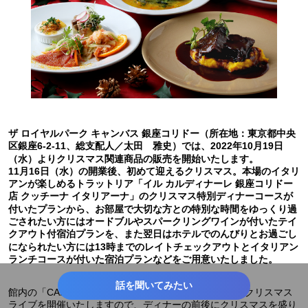
ザ ロイヤルパーク キャンバス 銀座コリドー（所在地：東京都中央
区銀座6-2-11、総支配人／太田 雅史）では、2022年10月19日
（水）よりクリスマス関連商品の販売を開始いたします。
11月16日（水）の開業後、初めて迎えるクリスマス。本場のイタリ
アンが楽しめるトラットリア「イル カルディナーレ 銀座コリドー
店 クッチーナ イタリアーナ」のクリスマス特別ディナーコースが
付いたプランから、お部屋で大切な方との特別な時間をゆっくり過
ごされたい方にはオードブルやスパークリングワインが付いたテイ
クアウト付宿泊プランを、また翌日はホテルでのんびりとお過ごし
になられたい方には13時までのレイトチェックアウトとイタリアン
ランチコースが付いた宿泊プランなどをご用意いたしました。
話を聞いてみたい
館内の「CANVAS LOUNGE produced by P.C.M.」ではクリスマス
ライブを開催いたしますので、ディナーの前後にクリスマスを盛り