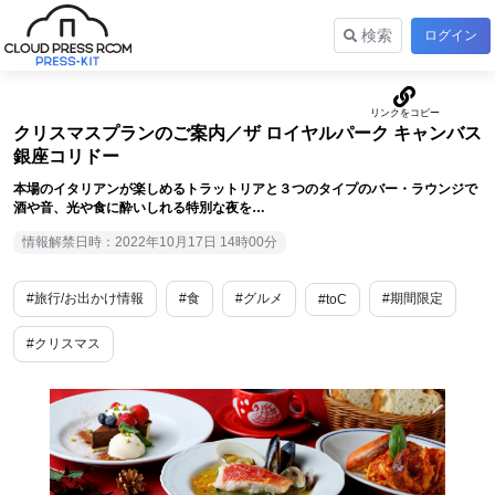
検索
ログイン
クリスマスプランのご案内／ザ ロイヤルパーク キャンバス
銀座コリドー
本場のイタリアンが楽しめるトラットリアと３つのタイプのバー・ラウンジで
酒や音、光や食に酔いしれる特別な夜を…
情報解禁日時：2022年10月17日 14時00分
#旅行/お出かけ情報
#食
#グルメ
#期間限定
#toC
#クリスマス