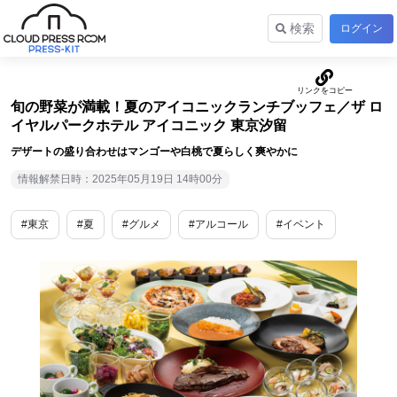
検索
ログイン
旬の野菜が満載！夏のアイコニックランチブッフェ／ザ ロ
イヤルパークホテル アイコニック 東京汐留
デザートの盛り合わせはマンゴーや白桃で夏らしく爽やかに
情報解禁日時：2025年05月19日 14時00分
#東京
#夏
#グルメ
#アルコール
#イベント