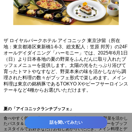
ザ ロイヤルパークホテル アイコニック 東京汐留（所在
地：東京都港区東新橋1-6-3、総支配人：笠原 邦芳）の24F
オールデイダイニング「ハーモニー」では、2025年6月1日
（日）より日本各地の夏の野菜をふんだんに取り入れたブ
ッフェメニューを提供します。太陽の光をたっぷり浴びて
育ったトマトやなすなど、野菜本来の味を活かしながら調
理された料理の数々がブッフェ形式で楽しめます。メイン
料理は東京の銘柄豚であるTOKYO Xやビーフサーロインス
テーキなど4種からお選びいただけます。
夏の「アイコニックランチブッフェ」
食べやすく個々に盛り付けられた10種類ものタパスや野菜を活かし
話を聞いてみたい
たパスタ＆ピザ、サラダ、オニオンスープ＆レッドカレーをブッフ
ェスタイルでお好きなだけお召しあがりいただき、メイン料理とデ