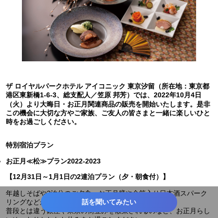
ザ ロイヤルパークホテル アイコニック 東京汐留（所在地：東京都
港区東新橋1-6-3、総支配人／笠原 邦芳）では、2022年10月4日
（火）より大晦日・お正月関連商品の販売を開始いたします。是非
この機会に大切な方やご家族、ご友人の皆さまと一緒に楽しいひと
時をお過ごしください。
特別宿泊プラン
お正月≪松≫プラン2022-2023
【12月31日～1月1日の2連泊プラン（夕・朝食付）】
年越しそばや2泊分のご夕食、お正月膳や金箔入り日本酒スパーク
話を聞いてみたい
リングなどがついた2連泊プラン。
普段とは違う銀座や東京の街並みを散策されるのなど、お正月らし