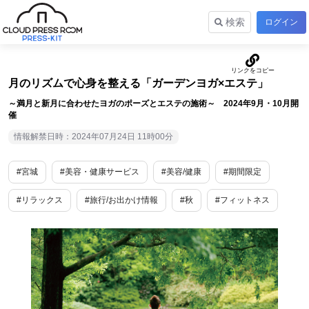
検索
ログイン
月のリズムで心身を整える「ガーデンヨガ×エステ」
～満月と新月に合わせたヨガのポーズとエステの施術～ 2024年9月・10月開
催
情報解禁日時：2024年07月24日 11時00分
#宮城
#美容・健康サービス
#美容/健康
#期間限定
#リラックス
#旅行/お出かけ情報
#秋
#フィットネス