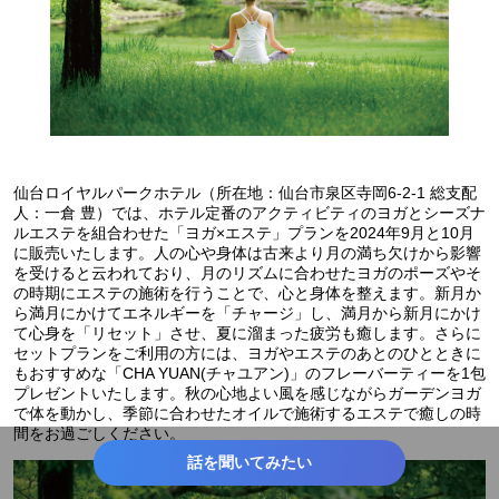
仙台ロイヤルパークホテル（所在地：仙台市泉区寺岡6-2-1 総支配
人：一倉 豊）では、ホテル定番のアクティビティのヨガとシーズナ
ルエステを組合わせた「ヨガ×エステ」プランを2024年9月と10月
に販売いたします。人の心や身体は古来より月の満ち欠けから影響
を受けると云われており、月のリズムに合わせたヨガのポーズやそ
の時期にエステの施術を行うことで、心と身体を整えます。新月か
ら満月にかけてエネルギーを「チャージ」し、満月から新月にかけ
て心身を「リセット」させ、夏に溜まった疲労も癒します。さらに
セットプランをご利用の方には、ヨガやエステのあとのひとときに
もおすすめな「CHA YUAN(チャユアン)」のフレーバーティーを1包
プレゼントいたします。秋の心地よい風を感じながらガーデンヨガ
で体を動かし、季節に合わせたオイルで施術するエステで癒しの時
間をお過ごしください。
話を聞いてみたい