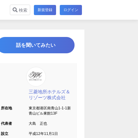
新規登録
ログイン
検索
話を聞いてみたい
三菱地所ホテルズ＆
リゾーツ株式会社
所在地
東京都港区南青山1-1-1新
青山ビル東館13F
代表者
大島 正也
設立
平成12年11月1日