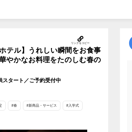
ホテル】うれしい瞬間をお食事
華やかなお料理をたのしむ春の
提供スタート／ご予約受付中
定
#春
#新商品・サービス
#入学式