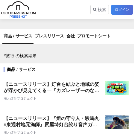
検索
ログイン
商品 / サービス
プレスリリース
会社
プロモートシート
#旅行 の検索結果
商品 / サービス
【ニュースリリース】灯台を結ぶと地域の姿
が浮かび見えてくる―『カズレーザーのなる
ほど！海街トラベラー』が放送されます
海と灯台プロジェクト
【ニュースリリース】『燈の守り人・駿馬丸
×東通村地元漁師』尻屋埼灯台訛り音声ガイ
ド観光モニターツアーでお披露目！
海と灯台プロジェクト