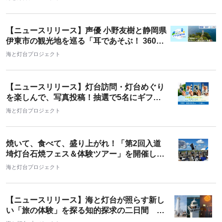
【ニュースリリース】声優 小野友樹と静岡県
伊東市の観光地を巡る「耳であそぶ！ 360°
伊東 絶景＆歴史イマーシブツアー」を2025
海と灯台プロジェクト
年11月7日（金）より開始
【ニュースリリース】灯台訪問・灯台めぐり
を楽しんで、写真投稿！抽選で5名にギフト
カード進呈「海と灯台ウィーク2025 X投稿キ
海と灯台プロジェクト
ャンペーン」
焼いて、食べて、盛り上がれ！「第2回入道
埼灯台石焼フェス＆体験ツアー」を開催しま
した！
海と灯台プロジェクト
【ニュースリリース】海と灯台が照らす新し
い「旅の体験」を探る知的探求の二日間 10
月20日・21日開催「海と灯台サミット