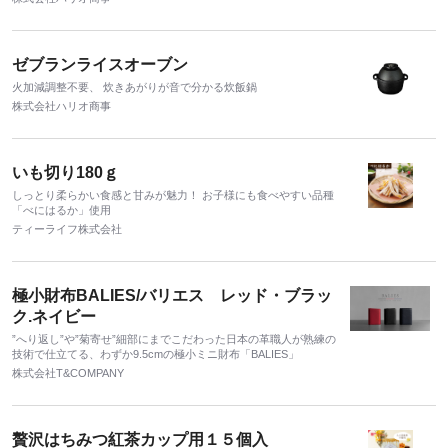
ゼブランライスオーブン
火加減調整不要、 炊きあがりが音で分かる炊飯鍋
株式会社ハリオ商事
いも切り180ｇ
しっとり柔らかい食感と甘みが魅力！ お子様にも食べやすい品種
「べにはるか」使用
ティーライフ株式会社
極小財布BALIES/バリエス レッド・ブラッ
ク.ネイビー
”へり返し”や”菊寄せ”細部にまでこだわった日本の革職人が熟練の
技術で仕立てる、わずか9.5cmの極小ミニ財布「BALIES」
株式会社T&COMPANY
贅沢はちみつ紅茶カップ用１５個入