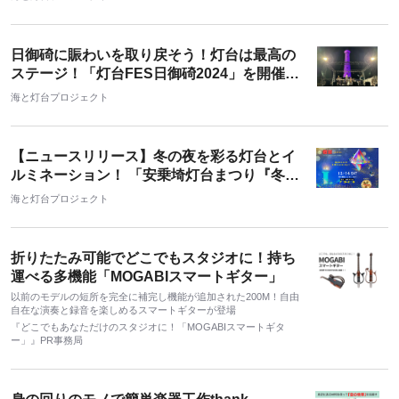
日御碕に賑わいを取り戻そう！灯台は最高の
ステージ！「灯台FES日御碕2024」を開催し
ました
海と灯台プロジェクト
【ニュースリリース】冬の夜を彩る灯台とイ
ルミネーション！ 「安乗埼灯台まつり『冬の
段』」開催 ！
海と灯台プロジェクト
折りたたみ可能でどこでもスタジオに！持ち
運べる多機能「MOGABIスマートギター」
以前のモデルの短所を完全に補完し機能が追加された200M！自由
自在な演奏と録音を楽しめるスマートギターが登場
『どこでもあなただけのスタジオに！「MOGABIスマートギタ
ー」』PR事務局