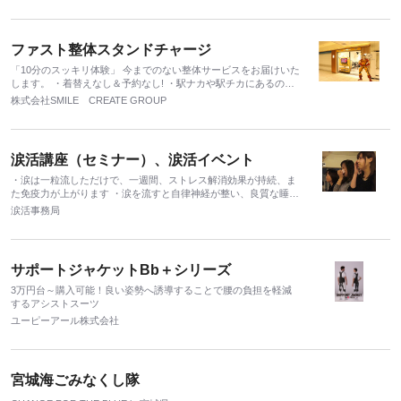
ファスト整体スタンドチャージ
「10分のスッキリ体験」 今までのない整体サービスをお届けいた
します。 ・着替えなし＆予約なし! ・駅ナカや駅チカにあるので
便利! ・時短ケアのプロ ・外国の観光客にも大人気！ ・行列の整
株式会社SMILE CREATE GROUP
体サロン ・アメコミ風のデザインが目立つ！
涙活講座（セミナー）、涙活イベント
・涙は一粒流しただけで、一週間、ストレス解消効果が持続、ま
た免疫力が上がります ・涙を流すと自律神経が整い、良質な睡眠
がとれます ・涙は美容にもよい ・会社組織のチームビルディン
涙活事務局
グにもなる
サポートジャケットBb＋シリーズ
3万円台～購入可能！良い姿勢へ誘導することで腰の負担を軽減
するアシストスーツ
ユーピーアール株式会社
宮城海ごみなくし隊