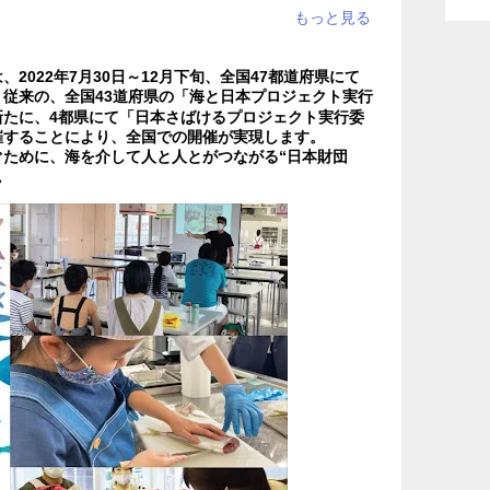
Gs・ESG
#衣食住
#面白い
#工夫
性向け
#旬
#話題
#東北地方
#中部地方
2022年7月30日～12月下旬、全国47都道府県にて
従来の、全国43道府県の「海と日本プロジェクト実行
たに、4都県にて「日本さばけるプロジェクト実行委
#九州地方
#四国地方
#北海道
催することにより、全国での開催が実現します。
ために、海を介して人と人とがつながる“日本財団
。