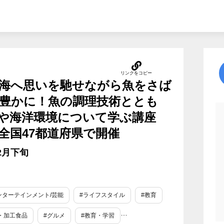
海へ思いを馳せながら魚をさば
豊かに！魚の調理技術ととも
や海洋環境について学ぶ講座
全国47都道府県で開催
2月下旬
ンターテインメント/芸能
#ライフスタイル
#教育
・加工食品
#グルメ
#教育・学習