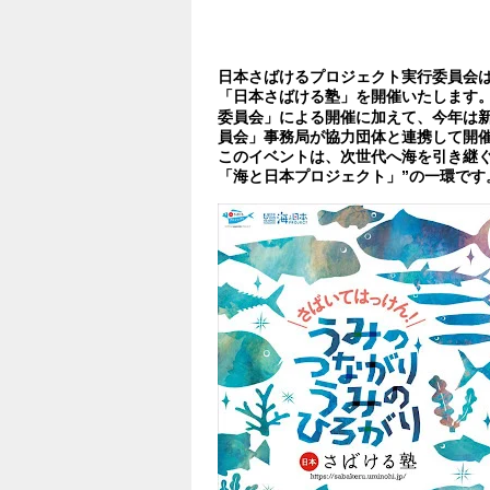
#コミュニケーション
#流行
#SD
#10代・20代向け
#女性向け
#男
日本さばけるプロジェクト実行委員会は、
「日本さばける塾」を開催いたします。
委員会」による開催に加えて、今年は新
#関東地方
#近畿地方
#中国地方
員会」事務局が協力団体と連携して開
このイベントは、次世代へ海を引き継ぐ
「海と日本プロジェクト」”の一環です