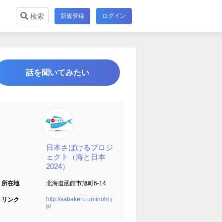
新規登録
ログイン
検索
話を聞いてみたい
日本さばけるプロジ
ェクト（海と日本
2024）
所在地
北海道函館市旭町6-14
http://sabakeru.uminohi.j
リンク
p/