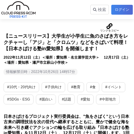
検索
ログイン
【ニュースリリース】大学生が小学生に魚のさばき方をレ
クチャーし「アジ」と「クロムツ」などをさばいて料理！
【日本さばける塾in愛知県】を開催します！
2022年11月12日（土）＜場所：愛知県・名古屋学芸大学＞ 12月17日（土）
＜場所：愛知県・瀬戸市立萩山小学校＞
情報解禁日時：2022年10月26日 14時57分
#10代・20代向け
#子供向け
#教育
#食
#イベント
#SDGs・ESG
#面白い
#話題
#愛知
#中部地方
日本さばけるプロジェクト実行委員会は、”魚をさばく”という日本
古来の調理技法を次の世代へ継承するとともに、豊かで健全な海を
未来へ引き継ぐアクションの輪を広げる取り組み『日本さばける塾
in愛知県』を11月12日（土）、12月17日（土）に開催します。1回