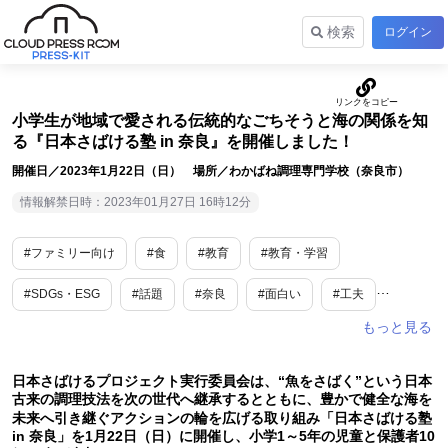
検索
ログイン
小学生が地域で愛される伝統的なごちそうと海の関係を知
る『日本さばける塾 in 奈良』を開催しました！
開催日／2023年1月22日（日） 場所／わかばね調理専門学校（奈良市）
情報解禁日時：2023年01月27日 16時12分
#ファミリー向け
#食
#教育
#教育・学習
#SDGs・ESG
#話題
#奈良
#面白い
#工夫
#イベント
日本さばけるプロジェクト実行委員会は、“魚をさばく”という日本
古来の調理技法を次の世代へ継承するとともに、豊かで健全な海を
未来へ引き継ぐアクションの輪を広げる取り組み「日本さばける塾
in 奈良」を1月22日（日）に開催し、小学1～5年の児童と保護者10