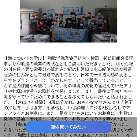
【海についての学び】 和歌浦漁業協同組合・横田 邦雄副組合長理
事より和歌浦の漁業の現状などをご説明いただきました。 山から紀
の川を通じ豊な栄養分が流れ込む紀の川河口にある紀伊水道が豊富
な魚の住み家として最適であることや、日本で一番透明感のあるし
らすをブランドとして「わかしらす」として販売していること、し
らす漁の課題や今後について、海の環境の変化で途絶えていたアサ
リや牡蠣の復活への取組を学習しました。また、最後に子供たちへ
海を守っていくためにできることを考えてもらいたいと話されまし
た。 【さばける体験】 4班に分かれ、おさかなママさんより「包丁
の持ち方・さばき方」を学習し、いざ調理！アジを3枚おろしでア
ジフライとお刺身に。また、足赤えびもさばいてお刺身にし和歌山
発祥の醬油「湯浅醤油」を付けて、和歌山の海の幸を味わいまし
た。 【参加者感想発表】 ・「いただきます」の意味が分かった。
話を聞いてみたい
命をいただいているから ・和歌山の海の幸に触れ海の大切さがわか
った ・和歌山には美味しい魚がたくさんあることが分かった ・今