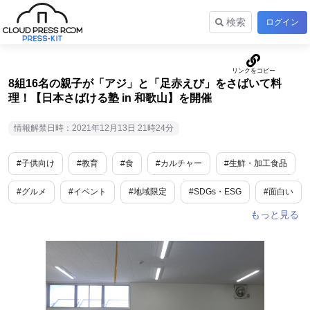
検索
ログイン
8組16名の親子が「アジ」と「足赤えび」をさばいて料
理！【日本さばける塾 in 和歌山】を開催
情報解禁日時：2021年12月13日 21時24分
#子供向け
#教育
#食
#カルチャー
#生鮮・加工食品
#グルメ
#イベント
#地域限定
#SDGs・ESG
#面白い
#旬
#ユニーク
#話題
#和歌山
#近畿地方