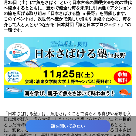
月25日（土）に“魚をさばく”という日本古来の調理技法を次の世代
へ継承するとともに、豊かで健全な海を未来に引き継ぐアクション
の輪を広げる取り組み「日本さばける塾 in 長野」を開催します。
このイベントは、次世代へ豊かで美しい海を引き継ぐために、海を
介して人と人とがつながる“日本財団「海と日本プロジェクト」”の
一環です。
「日本さばける塾」は、魚をさばくことで得られる喜びや感動を入
口に海が好き・海を大切にしたいという想いをはぐくむことを目的
とした海洋教育講座です。参加者に魚のさばき方を教えるととも
話を聞いてみたい
に、変化する海洋環境の今を伝えます。長野市で開催する日本さば
ける塾in長野では、長野県最大の水産物卸売り企業のマルイチ産商