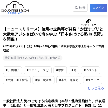
検索
ログイン
【ニュースリリース】信州の企業等が開発！かぼすブリと
大衆魚アジをさばいて海を学ぶ『日本さばける塾 in 長野』
を開催！
2023年11月25日（土）10時～14時／場所：清泉女学院大学上野キャンパス調
理室
情報解禁日時：2023年11月09日 11時54分
#子供向け
#ファミリー向け
#教育
#食
#イベント
#生鮮・加工食品
#第一次産業
#小売・卸販売
#ユニーク
#長野
一般社団法人 海のごちそう推進機構（本部：北海道函館市、代表理
事：若山豪）と一般社団法人 海と日本プロジェクトin長野は、11