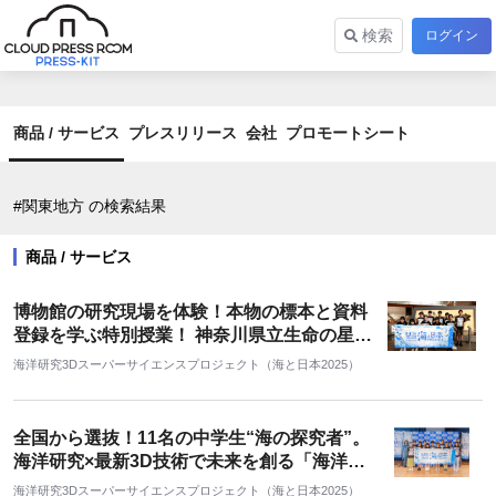
検索
ログイン
商品 / サービス
プレスリリース
会社
プロモートシート
#関東地方 の検索結果
商品 / サービス
博物館の研究現場を体験！本物の標本と資料
登録を学ぶ特別授業！ 神奈川県立生命の星・
地球博物館で海洋研究3Dスーパーサイエン
海洋研究3Dスーパーサイエンスプロジェクト（海と日本2025）
スプロジェクト5期生授業を実施しました！
全国から選抜！11名の中学生“海の探究者”。
海洋研究×最新3D技術で未来を創る「海洋研
究3Dスーパーサイエンスプロジェクト」5期
海洋研究3Dスーパーサイエンスプロジェクト（海と日本2025）