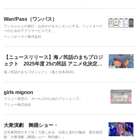
生入学式／第1回授業を開催しました
Wan!Pass（ワンパス）
ワンちゃんとの旅行・お出かけをカンタンにする、ペットオーナ
ーのためのアプリサービスです。
ペッツオーライ株式会社
【ニュースリリース】海ノ民話のまちプロジ
ェクト 2025年度 25の民話 アニメ化決定！
子どもたちに語り継ぎたい「海ノ民話」アニ
海ノ民話のまちプロジェクト（海と日本2024）
メが100本を突破
girls mignon
フリュー直営の「ガールズのためのプリショップ」
フリュー株式会社
大衆演劇 舞踊ショー・
日光東照宮のすぐ近くで楽しめる 伝統と流行の融合 新伝統芸
能「大衆演劇（舞踊ショー・時代劇）」