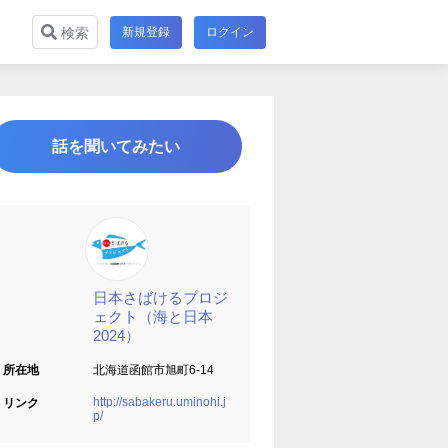
新規登録
ログイン
検索
話を聞いてみたい
日本さばけるプロジ
ェクト（海と日本
2024）
所在地
北海道函館市旭町6-14
http://sabakeru.uminohi.j
リンク
p/