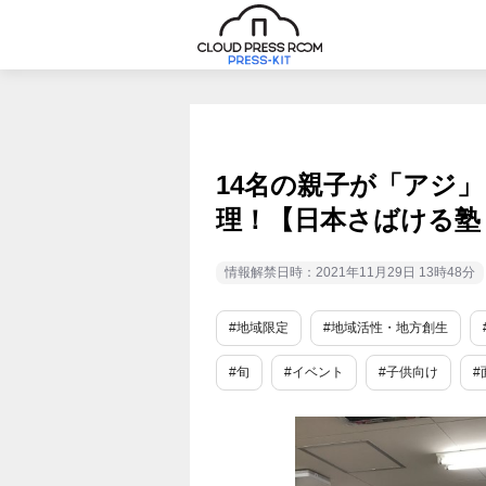
14名の親子が「アジ
理！【日本さばける塾 
情報解禁日時：2021年11月29日 13時48分
#地域限定
#地域活性・地方創生
#旬
#イベント
#子供向け
#