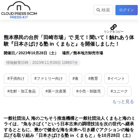
検索
ログイン
熊本県民の台所「田崎市場」で 見て！聞いて！触れあう体
験『日本さばける塾 in くまもと』を開催しました！
開催日／2023年10月28日（土） 場所／熊本地方卸売市場
情報解禁日時：2023年11月09日 10時07分
#子供向け
#ファミリー向け
#食
#教育
#イベント
#生鮮・加工食品
#第一次産業
#小売・卸販売
#ユニーク
#熊本
一般社団法人 海のごちそう推進機構と一般社団法人くまもと海のミ
ライは、”魚をさばく”という日本古来の調理技法を次の世代へ継承
するとともに、豊かで健全な海を未来へ引き継ぐアクションの輪を
広げる取り組み「日本さばける塾 in くまもと」を10月28日（土）