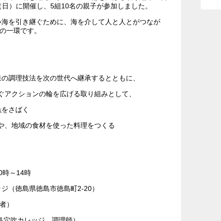
日（日）に開催し、5組10名の親子が参加しました。
い海を引き継ぐために、海を介して人と人とがつなが
”の一環です。
ント概要
古来の調理技法を次の世代へ継承するとともに、
ぐアクションの輪を広げる取り組みとして、
魚をさばく
や、地域の食材を使った料理をつくる
時～14時
（徳島県徳島市徳島町2-20）
者）
穴吹カレッジ 調理師）