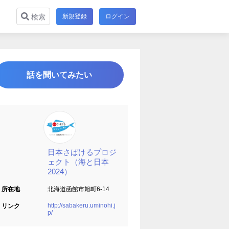
新規登録
ログイン
検索
話を聞いてみたい
日本さばけるプロジ
ェクト（海と日本
2024）
所在地
北海道函館市旭町6-14
http://sabakeru.uminohi.j
リンク
p/