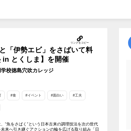
」と「伊勢エビ」をさばいて料
 in とくしま】を開催
専門学校徳島穴吹カレッジ
育
#食
#イベント
#面白い
#工夫
、”魚をさばく”という日本古来の調理技法を次の世代
を未来へ引き継ぐアクションの輪を広げる取り組み「日