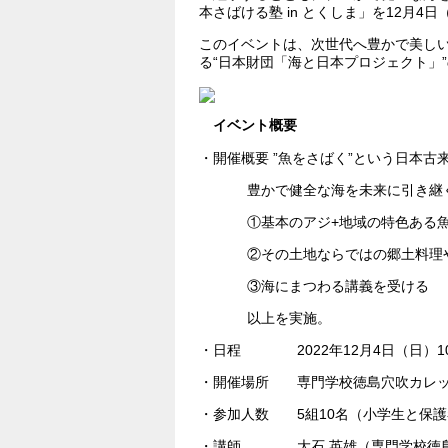
本さばける塾 in とくしま」を12月4
このイベントは、次世代へ豊かで美し
る“日本財団「海と日本プロジェクト」
イベ
・開催概要 ”魚をさばく”という日本
豊かで健全な海を未来に引き継
①基本のアジ+地域の特色ある
②その⼟地ならではの郷⼟料理
③海にまつわる講義を受ける
以上を実施。
・日程 2022年12月4日（日）10
・開催場所 専門学校徳島穴吹カレッジ
・参加人数 5組10名（小学生と保護
・講師 大石 英雄（専門学校徳島