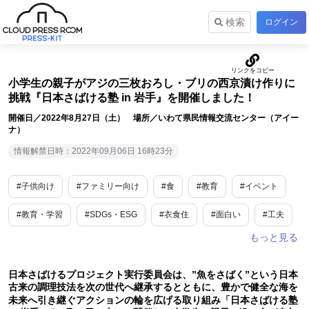
検索
ログイン
小学生の親子がアジの三枚おろし・ブリの西京漬け作りに
挑戦『日本さばける塾 in 岩手』を開催しました！
開催日／2022年8月27日（土） 場所／いわて県民情報交流センター（アイー
ナ）
情報解禁日時：2022年09月06日 16時23分
#子供向け
#ファミリー向け
#食
#教育
#イベント
#教育・学習
#SDGs・ESG
#衣食住
#面白い
#工夫
#旬
#話題
#岩手
#東北地方
日本さばけるプロジェクト実行委員会は、”魚をさばく”という日本
古来の調理技法を次の世代へ継承するとともに、豊かで健全な海を
未来へ引き継ぐアクションの輪を広げる取り組み「日本さばける塾