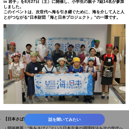
in 岩手」を8月27日（土）に開催し、小学生の親子 7組14名が参加
しました。
このイベントは、次世代へ海を引き継ぐために、海を介して人と人
とがつながる“日本財団「海と日本プロジェクト」”の一環です。
【日本さばける塾 in岩手】イベント概要
話を聞いてみたい
・開催概要：”魚をさばく”という日本古来の調理技法を次の世代へ