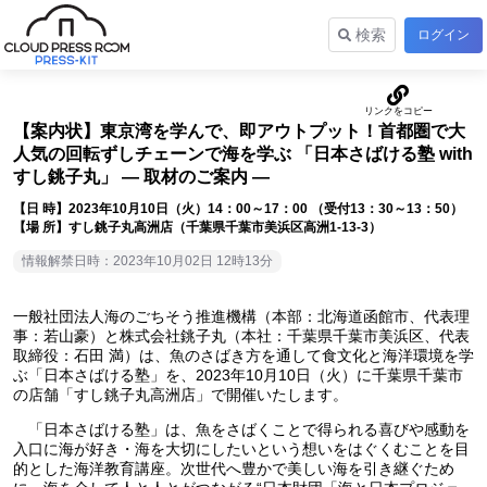
検索
ログイン
【案内状】東京湾を学んで、即アウトプット！首都圏で大
人気の回転ずしチェーンで海を学ぶ 「日本さばける塾 with
すし銚子丸」 ― 取材のご案内 ―
【日 時】2023年10月10日（火）14：00～17：00 （受付13：30～13：50）
【場 所】すし銚子丸高洲店（千葉県千葉市美浜区高洲1-13-3）
情報解禁日時：2023年10月02日 12時13分
一般社団法人海のごちそう推進機構（本部：北海道函館市、代表理
事：若山豪）と株式会社銚子丸（本社：千葉県千葉市美浜区、代表
取締役：石田 満）は、魚のさばき方を通して食文化と海洋環境を学
ぶ「日本さばける塾」を、2023年10月10日（火）に千葉県千葉市
の店舗「すし銚子丸高洲店」で開催いたします。
「日本さばける塾」は、魚をさばくことで得られる喜びや感動を
入口に海が好き・海を大切にしたいという想いをはぐくむことを目
的とした海洋教育講座。次世代へ豊かで美しい海を引き継ぐため