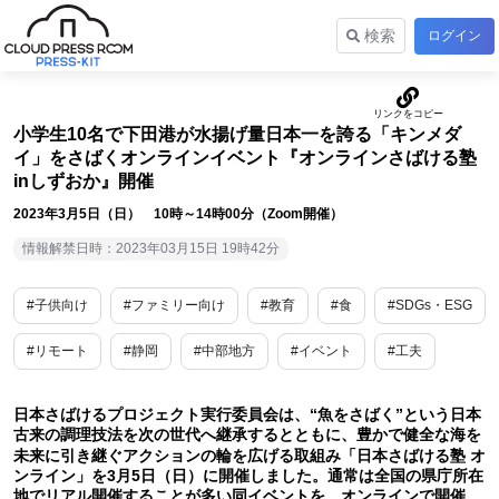
検索
ログイン
小学生10名で下田港が水揚げ量日本一を誇る「キンメダ
イ」をさばくオンラインイベント『オンラインさばける塾
inしずおか』開催
2023年3月5日（日） 10時～14時00分（Zoom開催）
情報解禁日時：2023年03月15日 19時42分
#子供向け
#ファミリー向け
#教育
#食
#SDGs・ESG
#リモート
#静岡
#中部地方
#イベント
#工夫
日本さばけるプロジェクト実行委員会は、“魚をさばく”という日本
古来の調理技法を次の世代へ継承するとともに、豊かで健全な海を
未来に引き継ぐアクションの輪を広げる取組み「日本さばける塾 オ
ンライン」を3月5日（日）に開催しました。通常は全国の県庁所在
地でリアル開催することが多い同イベントを、オンラインで開催