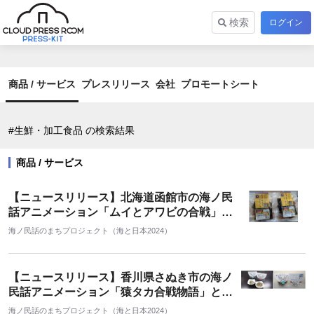
検索
ログイン
商品 / サービス
プレスリリース
会社
プロモートシート
#生鮮・加工食品 の検索結果
商品 / サービス
【ニュースリリース】北海道函館市の海ノ民
話アニメーション「ムイとアワビの合戦」と
コラボ オリジナルパッケージの「帆立と根昆
海ノ民話のまちプロジェクト（海と日本2024）
布の炊き合わせ」を販売
【ニュースリリース】香川県さぬき市の海ノ
民話アニメーション「猿タカ合戦物語」とコ
ラボ オリジナルいりこ「さる♡タカ なかよ
海ノ民話のまちプロジェクト（海と日本2024）