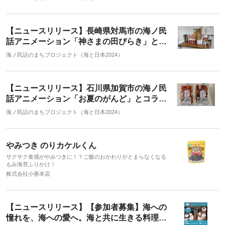
しいりこ」を販売 みんなで仲良く分け合おう
と願いを込めた個包装タイプの食べるいりこ
【ニュースリリース】長崎県対馬市の海ノ民
話アニメーション「神さまの田びらき」とコ
ラボ 「コラボ商品 5種」を販売開始
海ノ民話のまちプロジェクト（海と日本2024）
【ニュースリリース】石川県加賀市の海ノ民
話アニメーション「お夏のがんど」とコラ
ボ 「加賀橋立産 干し甘えび」を販売
海ノ民話のまちプロジェクト（海と日本2024）
やみつき のりカケルくん
サクサク食感がやみつきに！？ご飯のおかわりがとまらなくなる
もみ海苔ふりかけ！
株式会社小善本店
【ニュースリリース】【参加者募集】海への
憧れを、海への愛へ。海と共に生きる料理人