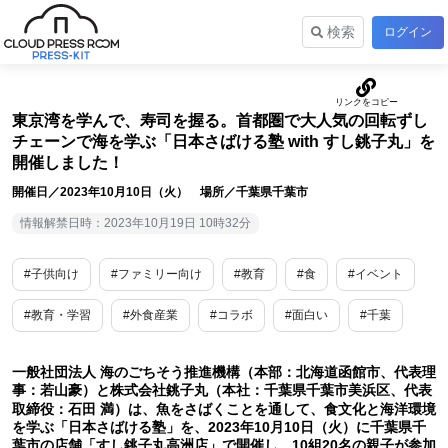
検索
ログイン
東京湾を学んで、寿司を握る。首都圏で大人気の回転ずし
チェーンで海を学ぶ「日本さばける塾 with すし銚子丸」を
開催しました！
開催日／2023年10月10日（火） 場所／千葉県千葉市
情報解禁日時：2023年10月19日 10時32分
#子供向け
#ファミリー向け
#教育
#食
#イベント
#教育・学習
#外食産業
#コラボ
#面白い
#千葉
一般社団法人 海のごちそう推進機構（本部：北海道函館市、代表理
事：若山豪）と株式会社銚子丸（本社：千葉県千葉市美浜区、代表
取締役：石田 満）は、魚をさばくことを通して、食文化と海洋環境
を学ぶ「日本さばける塾」を、2023年10月10日（火）に千葉県千
葉市の店舗「すし銚子丸高洲店」で開催し、10組20名の親子が参加