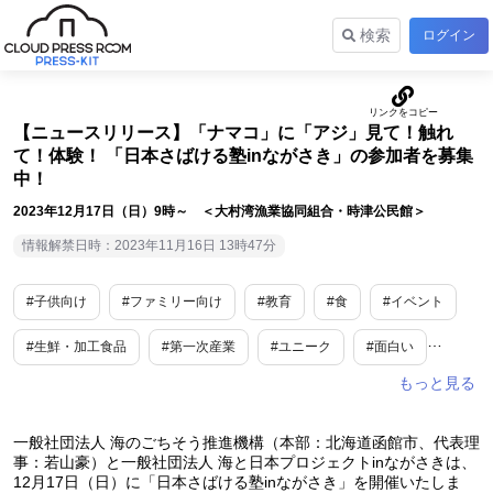
検索
ログイン
【ニュースリリース】「ナマコ」に「アジ」見て！触れ
て！体験！ 「日本さばける塾inながさき」の参加者を募集
中！
2023年12月17日（日）9時～ ＜大村湾漁業協同組合・時津公民館＞
情報解禁日時：2023年11月16日 13時47分
#子供向け
#ファミリー向け
#教育
#食
#イベント
#生鮮・加工食品
#第一次産業
#ユニーク
#面白い
#長崎
一般社団法人 海のごちそう推進機構（本部：北海道函館市、代表理
事：若山豪）と一般社団法人 海と日本プロジェクトinながさきは、
12月17日（日）に「日本さばける塾inながさき」を開催いたしま