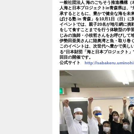
一般社団法人 海のごちそう推進機構（
人海と日本プロジェクトin青森県は、
承するとともに、豊かで健全な海を未
ばける塾 in 青森」を10月1日（日）
イベントでは、親子20名が地引網に挑
をして食すことまでを行う体験型の学習
じみの漁師・小枝哲さんをお呼びして
伊勢田亜美さんに陸奥湾と魚・取り巻
このイベントは、次世代へ豊かで美し
る“日本財団「海と日本プロジェクト」
回目の開催です。
公式サイト
http://sabakeru.uminohi.