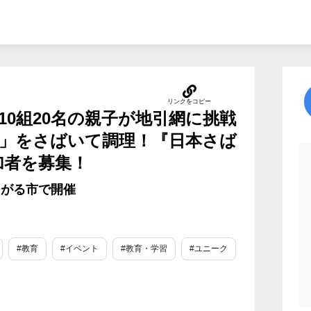
0組20名の親子が地引網に挑戦
」をさばいて調理！『日本さば
参加者を募集！
つがる市で開催
#教育
#イベント
#教育・学習
#ユニーク