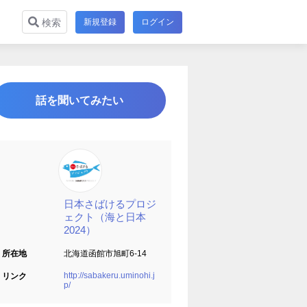
新規登録
ログイン
検索
話を聞いてみたい
日本さばけるプロジ
ェクト（海と日本
2024）
所在地
北海道函館市旭町6-14
http://sabakeru.uminohi.j
リンク
p/