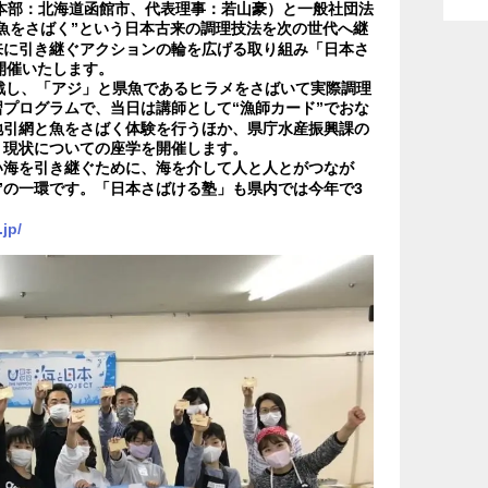
本部：北海道函館市、代表理事：若山豪）と一般社団法
“魚をさばく”という日本古来の調理技法を次の世代へ継
来に引き継ぐアクションの輪を広げる取り組み「日本さ
に開催いたします。
戦し、「アジ」と県魚であるヒラメをさばいて実際調理
プログラムで、当日は講師として“漁師カード”でおな
地引網と魚をさばく体験を行うほか、県庁水産振興課の
く現状についての座学を開催します。
い海を引き継ぐために、海を介して人と人とがつなが
”の一環です。「日本さばける塾」も県内では今年で3
jp/