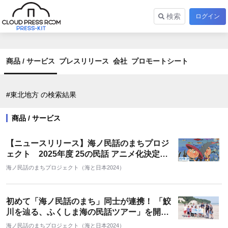
検索
ログイン
商品 / サービス
プレスリリース
会社
プロモートシート
#東北地方 の検索結果
商品 / サービス
【ニュースリリース】海ノ民話のまちプロジ
ェクト 2025年度 25の民話 アニメ化決定！
子どもたちに語り継ぎたい「海ノ民話」アニ
海ノ民話のまちプロジェクト（海と日本2024）
メが100本を突破
初めて「海ノ民話のまち」同士が連携！ 「鮫
川を辿る、ふくしま海の民話ツアー」を開催
しました
海ノ民話のまちプロジェクト（海と日本2024）