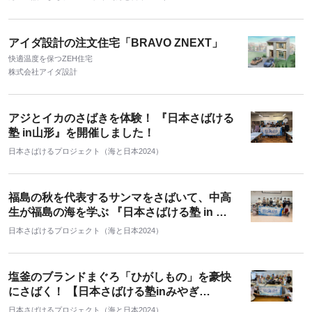
アイダ設計の注文住宅「BRAVO ZNEXT」
快適温度を保つZEH住宅
株式会社アイダ設計
アジとイカのさばきを体験！ 『日本さばける
塾 in山形』を開催しました！
日本さばけるプロジェクト（海と日本2024）
福島の秋を代表するサンマをさばいて、中高
生が福島の海を学ぶ 『日本さばける塾 in ふ
くしま』を開催しました！
日本さばけるプロジェクト（海と日本2024）
塩釜のブランドまぐろ「ひがしもの」を豪快
にさばく！ 【日本さばける塾inみやぎ
2022】を開催しました！
日本さばけるプロジェクト（海と日本2024）