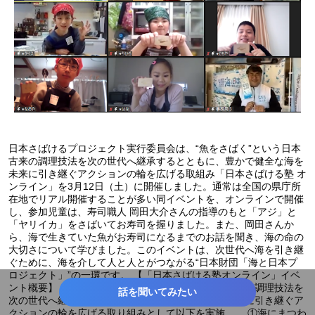
日本さばけるプロジェクト実行委員会は、“魚をさばく”という日本
古来の調理技法を次の世代へ継承するとともに、豊かで健全な海を
未来に引き継ぐアクションの輪を広げる取組み「日本さばける塾 オ
ンライン」を3月12日（土）に開催しました。通常は全国の県庁所
在地でリアル開催することが多い同イベントを、オンラインで開催
し、参加児童は、寿司職人 岡田大介さんの指導のもと「アジ」と
「ヤリイカ」をさばいてお寿司を握りました。また、岡田さんか
ら、海で生きていた魚がお寿司になるまでのお話を聞き、海の命の
大切さについて学びました。このイベントは、次世代へ海を引き継
ぐために、海を介して人と人とがつながる“日本財団「海と日本プ
ロジェクト」”の一環です。 【「日本さばける塾オンライン」イベ
ント概要】 ・開催概要 ”魚をさばく”という日本古来の調理技法を
話を聞いてみたい
次の世代へ継承するとともに、豊かで健全な海を未来に引き継ぐア
クションの輪を広げる取り組みとして以下を実施。 ①海にまつわ