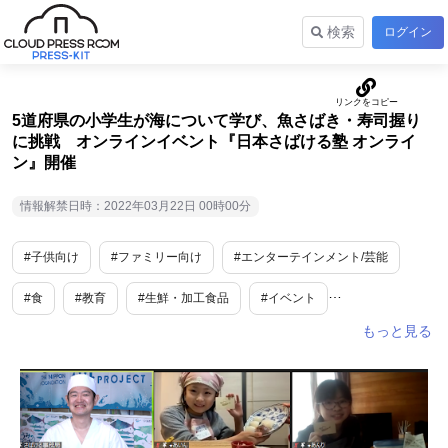
検索
ログイン
5道府県の小学生が海について学び、魚さばき・寿司握り
に挑戦 オンラインイベント『日本さばける塾 オンライ
ン』開催
情報解禁日時：2022年03月22日 00時00分
#子供向け
#ファミリー向け
#エンターテインメント/芸能
#食
#教育
#生鮮・加工食品
#イベント
#ライフスタイル
#育児・子育て
#教育・学習
#流行
#SDGs・ESG
#エコ
#面白い
#衣食住
#オンライン
#ステイホーム
#リモート
#北海道