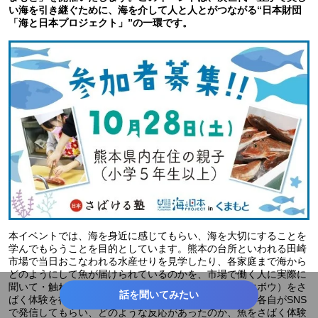
い海を引き継ぐために、海を介して人と人とがつながる“日本財団
「海と日本プロジェクト」”の一環です。
本イベントでは、海を身近に感じてもらい、海を大切にすることを
学んでもらうことを目的としています。熊本の台所といわれる田崎
市場で当日おこなわれる水産せりを見学したり、各家庭まで海から
どのようにして魚が届けられているのかを、市場で働く人に実際に
聞いて・触れて、その日せり落とされた魚（アジとホウボウ）をさ
話を聞いてみたい
ばく体験を行います。また、親子で学んだ様々なことを各自がSNS
で発信してもらい、どのような反応があったのか、魚をさばく体験