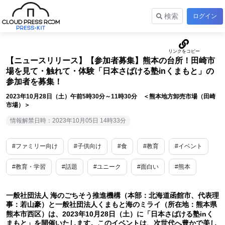
検索
ログイン
【ニュースリリース】【参加者募集】熊本の台所！田崎市
場を見て・触れて・体験「日本さばける塾inくまもと」の
参加者を募集！
2023年10月28日（土）午前5時30分～11時30分 ＜熊本地方卸売市場（田崎
市場）＞
情報解禁日時：2023年10月05日 14時33分
#ファミリー向け
#子供向け
#食
#教育
#イベント
#教育・学習
#話題
#ユニーク
#面白い
#熊本
一般社団法人 海のごちそう推進機構（本部：北海道函館市、代表理
事：若山豪）と一般社団法人くまもと海のミライ（所在地：熊本県
熊本市西区）は、2023年10月28日（土）に「日本さばける塾inく
まもと」を開催いたします。このイベントは、次世代へ豊かで美し