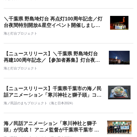
しゅいん）」を歴史ある２灯台で配布
＼千葉県 野島埼灯台 再点灯100周年記念／灯
台夜間特別開放&星空イベント開催しまし
た！
海と灯台プロジェクト
【ニュースリリース】＼千葉県 野島埼灯台
再建100周年記念／【参加者募集】灯台夜間
特別開放&星空観察会イベント開催！
海と灯台プロジェクト
【ニュースリリース】千葉県千葉市の海ノ民
話アニメーション「寒川神社と獅子頭」コラ
ボ 「千葉市観光協会ラーメン」と「田子作本
海ノ民話のまちプロジェクト（海と日本2024）
舗×寒川神社と獅子頭詰合せ煎餅10枚入り」
が誕生！ 2025年2月1日(土) から販売開始！
海ノ民話アニメーション「寒川神社と獅子
頭」が完成！ アニメ監督が千葉県千葉市 神
谷 俊一市長を表敬訪問し 「海ノ民話のま