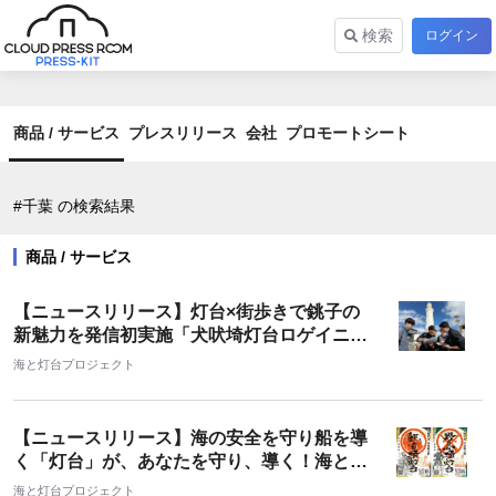
検索
ログイン
商品 / サービス
プレスリリース
会社
プロモートシート
#千葉 の検索結果
商品 / サービス
【ニュースリリース】灯台×街歩きで銚子の
新魅力を発信初実施「犬吠埼灯台ロゲイニン
グ」に手応え
海と灯台プロジェクト
【ニュースリリース】海の安全を守り船を導
く「灯台」が、あなたを守り、導く！海と灯
台ウィーク記念品「灯台御守印（とうだいご
海と灯台プロジェクト