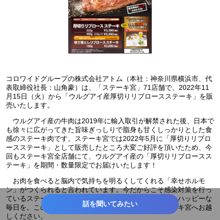
コロワイドグループの株式会社アトム（本社：神奈川県横浜市、代
表取締役社長：山角豪）は、「ステーキ宮」71店舗で、2022年11
月15日（火）から「ウルグアイ産厚切りリブロースステーキ」を販
売いたします。
ウルグアイ産の牛肉は2019年に輸入取引が解禁された後、日本で
も徐々に広がってきた旨味ぎっしりで脂身も甘くしっかりとした食
感のステーキ肉です。ステーキ宮では2022年5月に「厚切りリブロ
ースステーキ」として販売したところ大変ご好評を頂いたため、今
回もステーキ宮全店舗にて、ウルグアイ産の「厚切りリブロースス
テーキ」を期間・数量限定でお届けいたします！
お肉を食べると脳内で気持ちを明るくしてくれる「幸せホルモ
ン」がつくられると言われています。今だからこそ感染対策を行っ
ているステーキ宮でプチ贅沢＆ガッツリリブロースで、ハッピーな
話を聞いてみたい
毎日を。この機会に老若男女全ての皆様で、是非ステーキ宮へお越
しください。